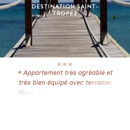
DESTINATION SAINT-
TROPEZ
A
p
p
a
r
t
e
m
e
n
t
t
r
è
s
a
g
r
é
a
b
l
e
e
t
t
r
è
s
b
i
e
n
é
q
u
i
p
é
a
v
e
c
t
e
r
r
a
s
s
e
.
N
o
u
s
a
v
o
n
s
a
p
p
r
é
c
i
é