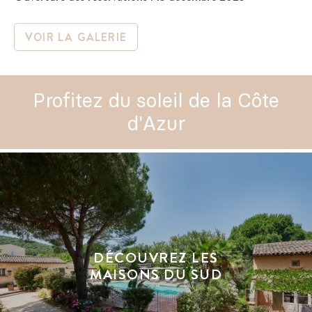
VOIR LA GALERIE
P
r
o
f
i
t
e
z
d
u
s
o
l
e
i
l
d
e
l
a
C
ô
t
e
d
'
A
z
u
r
DÉCOUVREZ LES
MAISONS DU SUD